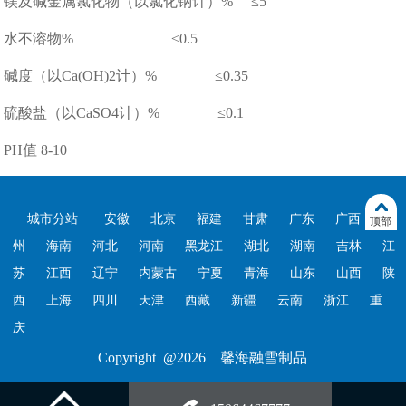
镁及碱金属氯化物（以氯化钠计）% ≤5
水不溶物% ≤0.5
碱度（以Ca(OH)2计）% ≤0.35
硫酸盐（以CaSO4计）% ≤0.1
PH值 8-10
城市分站
安徽
北京
福建
甘肃
广东
广西
贵
顶部
州
海南
河北
河南
黑龙江
湖北
湖南
吉林
江
苏
江西
辽宁
内蒙古
宁夏
青海
山东
山西
陕
西
上海
四川
天津
西藏
新疆
云南
浙江
重
庆
Copyright @2026 馨海融雪制品