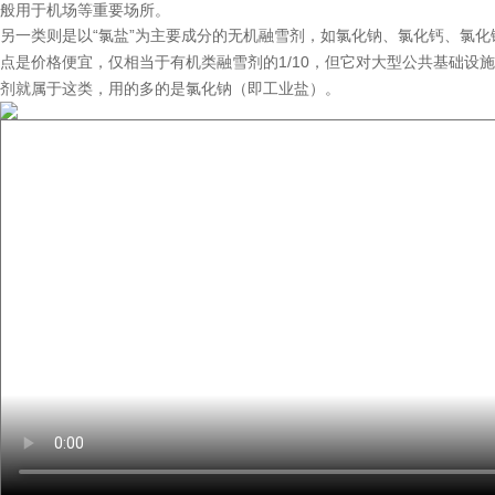
般用于机场等重要场所。
另一类则是以“氯盐”为主要成分的无机融雪剂，如氯化钠、氯化钙、氯化镁、
点是价格便宜，仅相当于有机类融雪剂的1/10，但它对大型公共基础设
剂就属于这类，用的多的是氯化钠（即工业盐）。