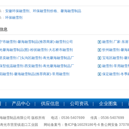
条：
安徽环保融雪剂、环保融雪剂价格、馨海融雪制品
条：
环保融雪剂
信息
宁市融雪剂-馨海融雪制品(推荐商家)-融雪剂公司
融雪剂 厂家-东
光馨海融雪制品(图)-粉状融雪剂-大石桥市融雪剂
忻州融雪剂-馨海
里卖融雪剂-门头沟区融雪剂-寿光馨海融雪制品厂
宝坻区融雪剂-馨
保型低温融雪剂-西安融雪剂-寿光馨海融雪制品厂
融雪剂-常用融雪
阳融雪剂-馨海融雪制品(推荐商家)-常用融雪剂
保定融雪剂-冬季
绍
|
产品中心
|
供应信息
|
公司资讯
|
企业图集
|
海融雪制品有限公司 版权所有
电话：0536-5407699
传真：0536-5407699
省寿光市营里镇道口工业园
网站备案号：
鲁ICP备16029186号-6 鲁公网安备 37078