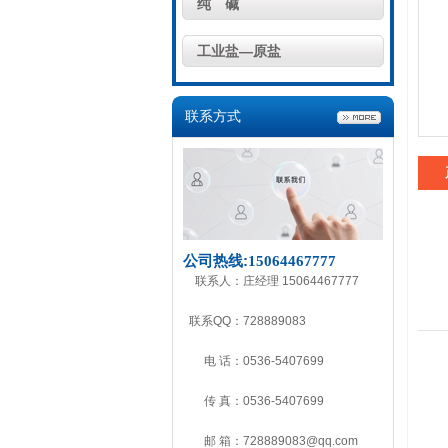
纯 碱
工业盐—原盐
联系方式
公司热线:
15064467777
联系人：
庄经理 15064467777
联系QQ：
728889083
电 话：
0536-5407699
传 真：
0536-5407699
邮 箱：
728889083@qq.com